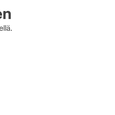
en
llä.