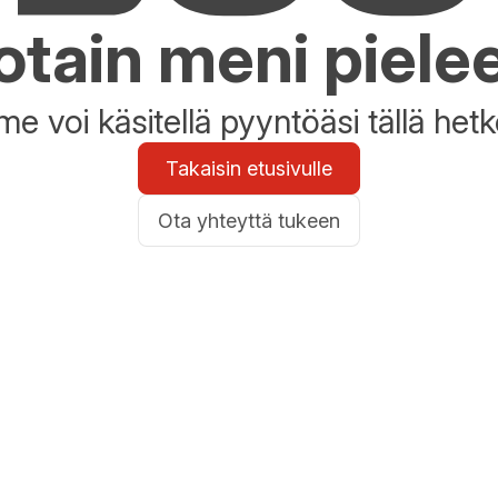
otain meni piele
e voi käsitellä pyyntöäsi tällä hetke
Takaisin etusivulle
Ota yhteyttä tukeen