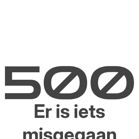
Er is iets
misgegaan