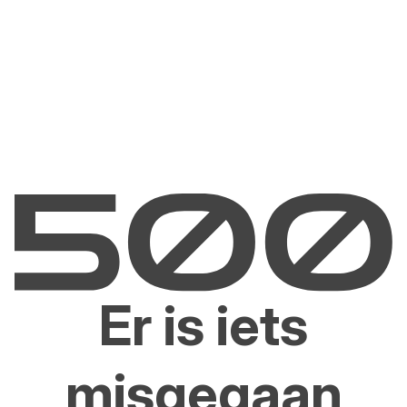
Er is iets
misgegaan