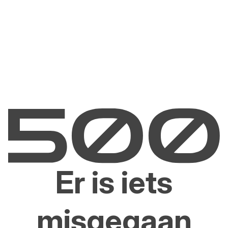
Er is iets
misgegaan