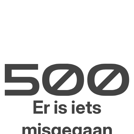
Er is iets
misgegaan