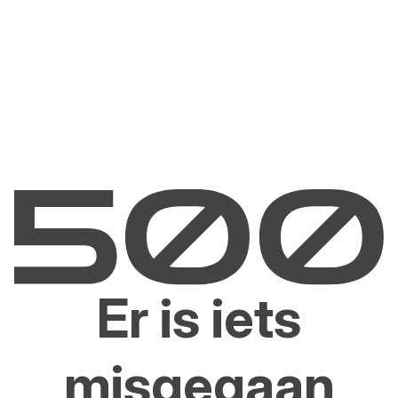
Er is iets
misgegaan