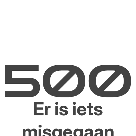
Er is iets
misgegaan