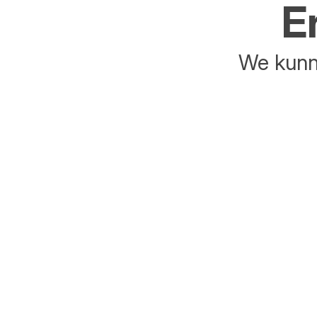
E
We kunne