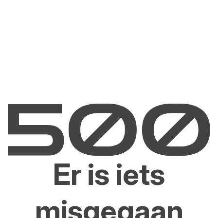
Er is iets
misgegaan